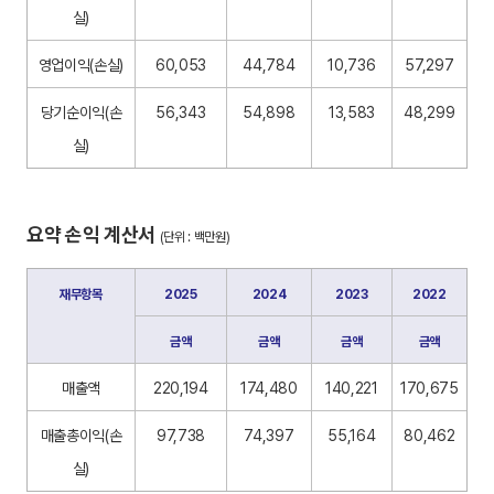
실)
영업이익(손실)
60,053
44,784
10,736
57,297
당기순이익(손
56,343
54,898
13,583
48,299
실)
요약 손익 계산서 
(단위 : 백만원)
재무항목
2025
2024
2023
2022
금액
금액
금액
금액
매출액
220,194
174,480
140,221
170,675
매출총이익(손
97,738
74,397
55,164
80,462
실)