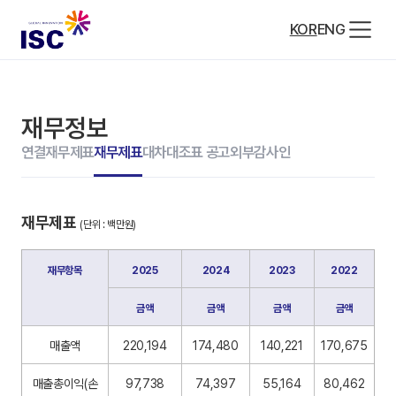
KOR
ENG
재무정보
연결재무제표
재무제표
대차대조표 공고
외부감사인
재무제표 
(단위 : 백만원)
재무항목
2025
2024
2023
2022
금액
금액
금액
금액
매출액
220,194
174,480
140,221
170,675
매출총이익(손
97,738
74,397
55,164
80,462